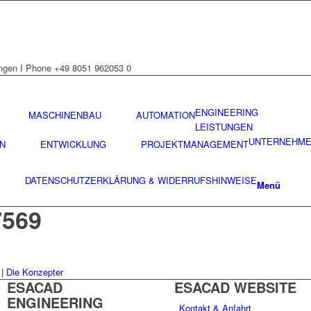
ngen I Phone +49 8051 962053 0
ENGINEERING
MASCHINENBAU
AUTOMATION
LEISTUNGEN
UNTERNEHM
N
ENTWICKLUNG
PROJEKTMANAGEMENT
DATENSCHUTZ­ERKLÄRUNG & WIDERRUFS­HINWEISE
Menü
7569
 | Die Konzepter
ESACAD
ESACAD WEBSITE
ENGINEERING
Kontakt & Anfahrt