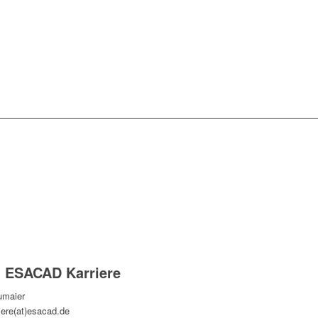
t ESACAD Karriere
umaier
ere(at)esacad.de